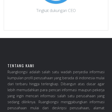
Tingkat dukungan CEO
TENTANG KAMI
Ruangkongsi adalah salah satu wadah penyedia informasi
kumpulan profil perusahaan yang berada di indonesia mulai
dari terbaru hingga terlengkap. Dibangun atas dasar agar
lebih memudahkan para pencari informasi maupun pekerja
yang ingin mencari informasi salah satu perusahaan yang
sedang diliriknya. Ruangkongsi menggabungkan informasi
perusahaan mulai dari deskripsi perusahaan, alamat