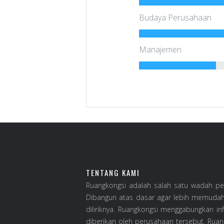
Budaya Perusahaan
Manajemen
TENTANG KAMI
Ruangkongsi adalah salah satu wadah pen
Dibangun atas dasar agar lebih memudahk
diliriknya. Ruangkongsi menggabungkan in
diberikan oleh perusahaan tersebut. Ruang