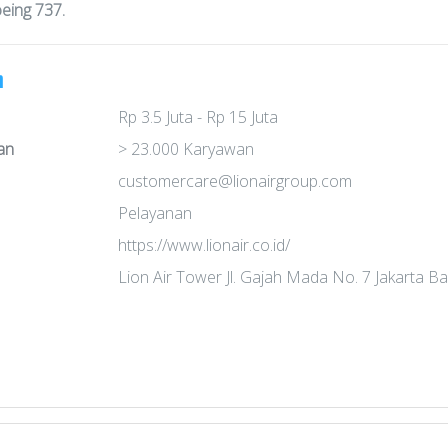
eing 737.
n
Rp 3.5 Juta - Rp 15 Juta
an
> 23.000 Karyawan
customercare@lionairgroup.com
Pelayanan
https://www.lionair.co.id/
Lion Air Tower Jl. Gajah Mada No. 7 Jakarta B