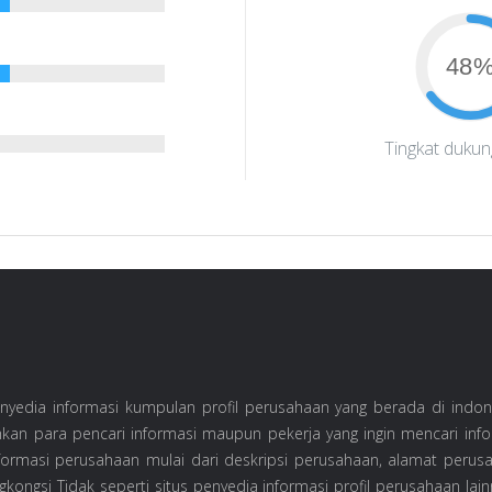
48
Tingkat duku
yedia informasi kumpulan profil perusahaan yang berada di indones
an para pencari informasi maupun pekerja yang ingin mencari inf
formasi perusahaan mulai dari deskripsi perusahaan, alamat perus
kongsi Tidak seperti situs penyedia informasi profil perusahaan lain