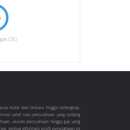
%
ngan CEO
ia mulai dari terbaru hingga terlengkap.
ormasi salah satu perusahaan yang sedang
ahaan, ukuran perusahaan hingga gaji yang
nya, semua informasi profil perusahaan ini