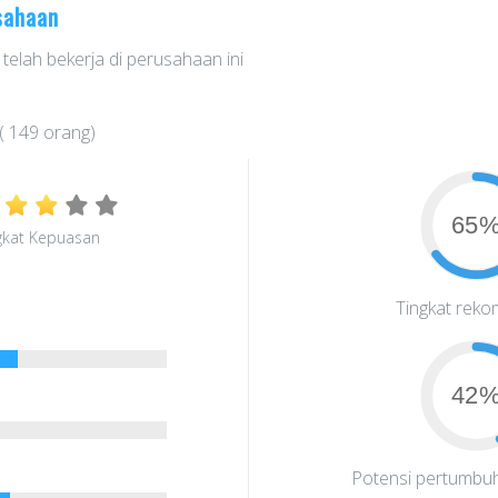
sahaan
telah bekerja di perusahaan ini
( 149 orang)
65
gkat Kepuasan
Tingkat reko
42
Potensi pertumbu