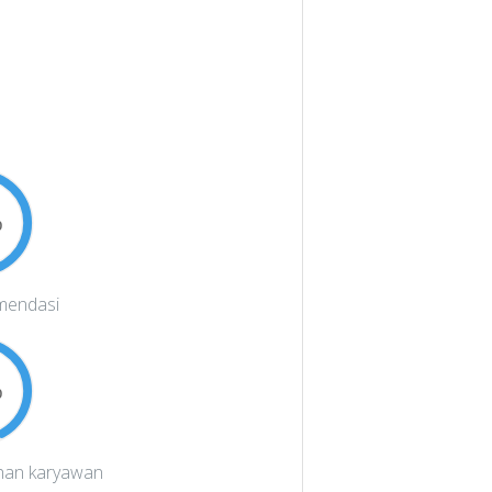
%
mendasi
%
han karyawan