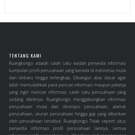
TENTANG KAMI
Ruangkongsi adalah salah satu wadah penyedia informasi
kumpulan profil perusahaan yang berada di indonesia mulai
dari terbaru hingga terlengkap. Dibangun atas dasar agar
lebih memudahkan para pencari informasi maupun pekerja
yang ingin mencari informasi salah satu perusahaan yang
sedang diliriknya. Ruangkongsi menggabungkan informasi
perusahaan mulai dari deskripsi perusahaan, alamat
perusahaan, ukuran perusahaan hingga gaji yang diberikan
oleh perusahaan tersebut. Ruangkongsi Tidak seperti situs
penyedia informasi profil perusahaan lainnya, semua